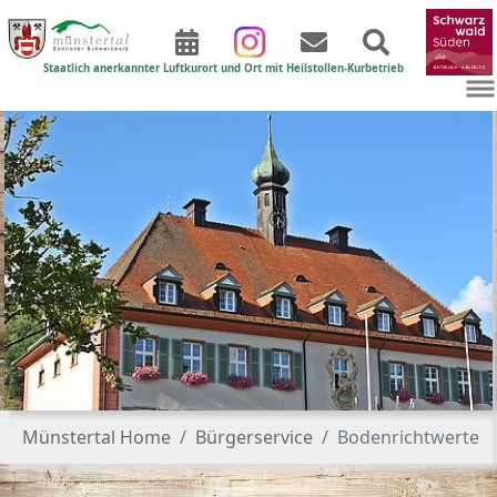
Staatlich anerkannter Luftkurort und Ort mit Heilstollen-Kurbetrieb
Zum Hauptinhalt springen
Sie sind hier:
Münstertal Home
Bürgerservice
Bodenrichtwerte