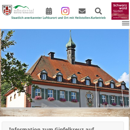
Staatlich anerkannter Luftkurort und Ort mit Heilstollen-Kurbetrieb
Zum Hauptinhalt springen
Information zum Gipfelkreuz auf