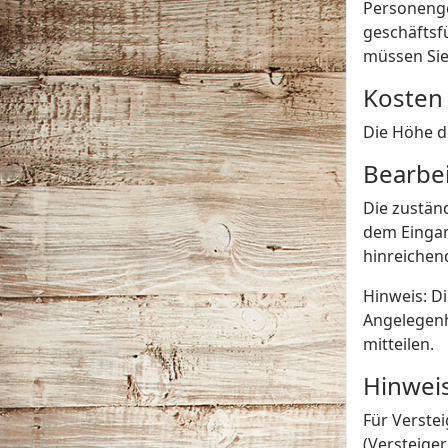
Personenge
geschäftsf
müssen Sie
Kosten
Die Höhe d
Bearbe
Die zuständ
dem Eingang
hinreichen
Hinweis: D
Angelegenh
mitteilen.
Hinwei
Für Verste
(Versteige