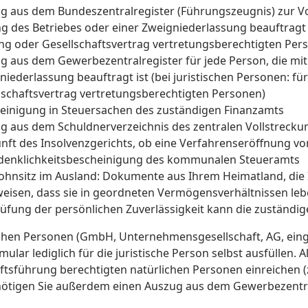
g aus dem Bundeszentralregister (Führungszeugnis) zur Vor
ng des Betriebes oder einer Zweigniederlassung beauftragt is
ng oder Gesellschaftsvertrag vertretungsberechtigten Per
g aus dem Gewerbezentralregister für jede Person, die mit 
niederlassung beauftragt ist (bei juristischen Personen: für
lschaftsvertrag vertretungsberechtigten Personen)
einigung in Steuersachen des zuständigen Finanzamts
g aus dem Schuldnerverzeichnis des zentralen Vollstrecku
nft des Insolvenzgerichts, ob eine Verfahrenseröffnung vor
enklichkeitsbescheinigung des kommunalen Steueramts
ohnsitz im Ausland: Dokumente aus Ihrem Heimatland, die I
eisen, dass sie in geordneten Vermögensverhältnissen leb
üfung der persönlichen Zuverlässigkeit kann die zuständige
ischen Personen (GmbH, Unternehmensgesellschaft, AG, ei
ular lediglich für die juristische Person selbst ausfüllen
ftsführung berechtigten natürlichen Personen einreichen (zu
ötigen Sie außerdem einen Auszug aus dem Gewerbezentra