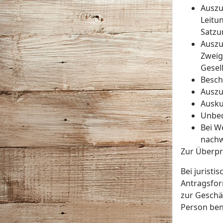
Auszu
Leitu
Satzu
Auszu
Zweig
Gesel
Besch
Auszu
Ausku
Unbed
Bei W
nachw
Zur Überpr
Bei jurist
Antragsform
zur Geschä
Person ben