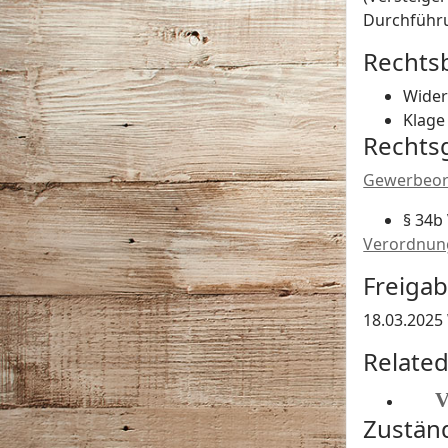
Durchführu
Rechts
Wider
Klage
Rechts
Gewerbeor
§ 34b
Verordnung
Freiga
18.03.2025
Relate
V
Zustän