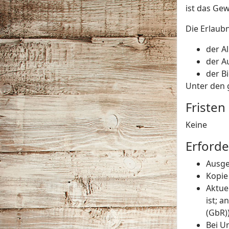
ist das Ge
Die Erlaub
der A
der A
der Bi
Unter den 
Fristen
Keine
Erforde
Ausge
Kopie
Aktue
ist; 
(GbR)
Bei U