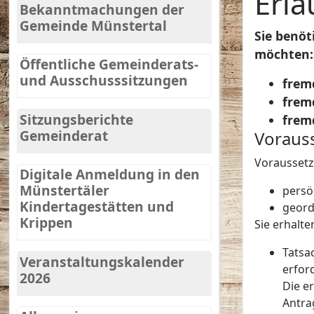
Erla
Bekanntmachungen der
Gemeinde Münstertal
Sie benöt
möchten:
Öffentliche Gemeinderats-
und Ausschusssitzungen
frem
frem
Sitzungsberichte
frem
Gemeinderat
Voraus
Voraussetzu
Digitale Anmeldung in den
Münstertäler
persö
Kindertagestätten und
geord
Krippen
Sie erhalte
Tatsa
Veranstaltungskalender
erford
2026
Die er
Antra