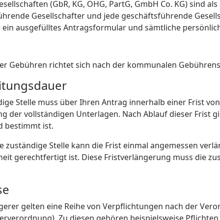
sellschaften (GbR, KG, OHG, PartG, GmbH Co. KG) sind als s
ührende Gesellschafter und jede geschäftsführende Gesellsc
 ein ausgefülltes Antragsformular und sämtliche persönlic
er Gebühren richtet sich nach der kommunalen Gebühren
itungsdauer
ige Stelle muss über Ihren Antrag innerhalb einer Frist vo
 der vollständigen Unterlagen. Nach Ablauf dieser Frist gil
d bestimmt ist.
ie zuständige Stelle kann die Frist einmal angemessen verlä
eit gerechtfertigt ist. Diese Fristverlängerung muss die zu
se
igerer gelten eine Reihe von Verpflichtungen nach der V
rerverordnung). Zu diesen gehören beispielsweise Pflich