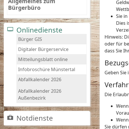
Allgemeines zum
Geldw
Bürgerbüro
Wettb
Sie i
Dies 
Onlinedienste
Verze
Hinweis:
Di
Bürger GIS
oder für be
Digitaler Bürgerservice
dass Sie I
Mitteilungsblatt online
Bezugs
Infobroschüre Münstertal
Geben Sie i
Abfallkalender 2026
Verfah
Abfallkalender 2026
Die Erlaubn
Außenbezirk
Wenn S
Vorau
Notdienste
Wenn 
Sie dürfen 