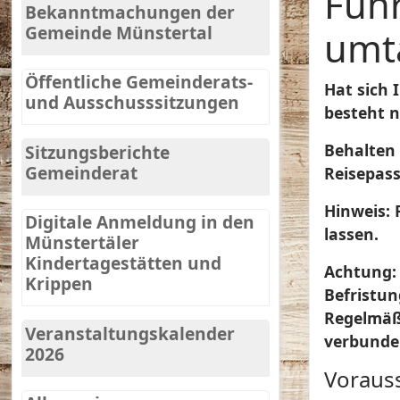
Füh
Bekanntmachungen der
Gemeinde Münstertal
umt
Öffentliche Gemeinderats-
Hat sich 
und Ausschusssitzungen
besteht n
Behalten 
Sitzungsberichte
Gemeinderat
Reisepas
Hinweis:
F
Digitale Anmeldung in den
lassen.
Münstertäler
Kindertagestätten und
Achtung: 
Krippen
Befristun
Regelmäß
Veranstaltungskalender
verbunde
2026
Voraus