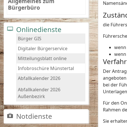
Allgemeines zum
Namensän
Bürgerbüro
Zuständ
die Führer
Onlinedienste
Führerschei
Bürger GIS
wenn 
Digitaler Bürgerservice
wenn 
Mitteilungsblatt online
Verfah
Infobroschüre Münstertal
Der Antrag
angeboten w
Abfallkalender 2026
bei der Füh
Abfallkalender 2026
Unterlagen
Außenbezirk
Für den On
Rahmen des
Notdienste
Sie erhalt