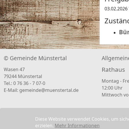
03.02.2026
Zustän
Bür
© Gemeinde Münstertal
Allgemein
Rathaus
Wasen 47
79244 Münstertal
Montag - Fre
Tel.: 0 76 36 - 7 07-0
12:00 Uhr
E-Mail:
gemeinde@muenstertal.de
Mittwoch von
Diese Website verwendet Cookies, um siche
erzielen.
Mehr Informationen