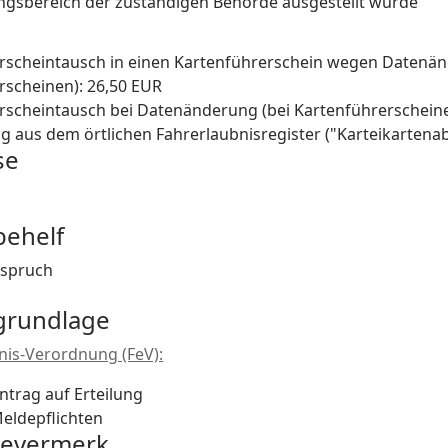
ngsbereich der zuständigen Behörde ausgestellt wurde
rscheintausch in einen Kartenführerschein wegen Datenän
rscheinen): 26,50 EUR
rscheintausch bei Datenänderung (bei Kartenführerscheinen
g aus dem örtlichen Fahrerlaubnisregister ("Karteikartenabs
se
behelf
spruch
grundlage
nis-Verordnung (FeV):
Antrag auf Erteilung
Meldepflichten
bevermerk