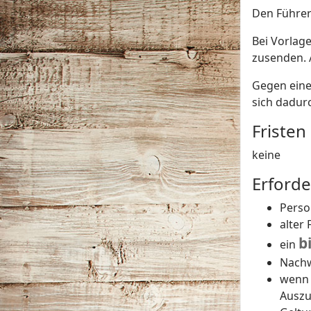
Den Führer
Bei Vorlag
zusenden. 
Gegen eine
sich dadurc
Fristen
keine
Erforde
Perso
alter
b
ein
Nachw
wenn 
Auszu