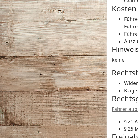
Geltu
Kosten
Führe
Führe
Führe
Auszu
Hinwei
keine
Rechts
Wider
Klage
Rechts
Fahrerlaub
§ 21 
§ 25 
Freiga