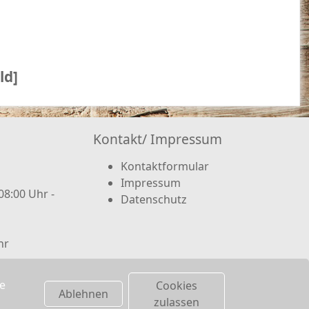
ld]
Kontakt/ Impressum
Kontaktformular
Impressum
08:00 Uhr -
Datenschutz
hr
 (hier
te
Cookies
Ablehnen
zulassen