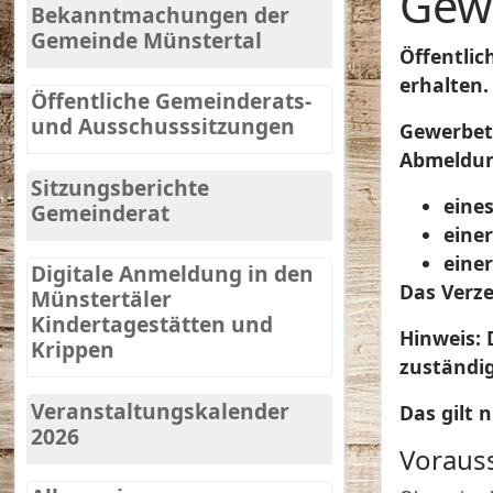
Gewe
Bekanntmachungen der
Gemeinde Münstertal
Öffentlic
erhalten.
Öffentliche Gemeinderats-
und Ausschusssitzungen
Gewerbet
Abmeldu
Sitzungsberichte
eine
Gemeinderat
eine
einer
Digitale Anmeldung in den
Das
Verze
Münstertäler
Kindertagestätten und
Hinweis:
D
Krippen
zuständig
Veranstaltungskalender
Das gilt 
2026
Voraus