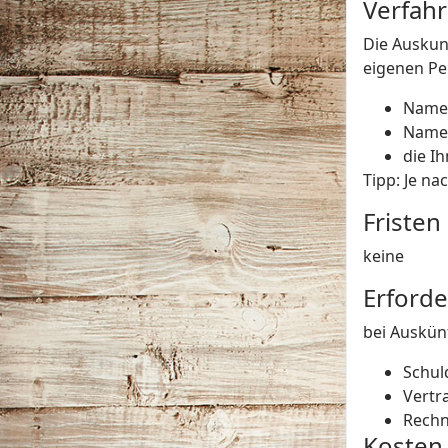
Verfah
Die Auskun
eigenen Pe
Name 
Name 
die I
Tipp: Je n
Fristen
keine
Erforde
bei Auskün
Schuld
Vertr
Rech
Kosten