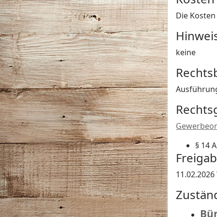
Die Kosten
Hinwei
keine
Rechts
Ausführung
Rechts
Gewerbeor
§ 14 
Freiga
11.02.2026
Zustän
Bür