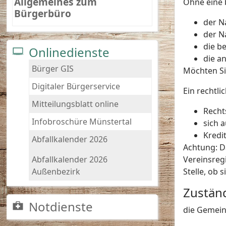
Allgemeines zum
Ohne eine 
Bürgerbüro
der N
der N
die b
Onlinedienste
die an
Bürger GIS
Möchten Si
Digitaler Bürgerservice
Ein rechtli
Mitteilungsblatt online
Recht
Infobroschüre Münstertal
sich 
Kredi
Abfallkalender 2026
Achtung: D
Vereinsreg
Abfallkalender 2026
Stelle, ob 
Außenbezirk
Zuständ
Notdienste
die Gemein