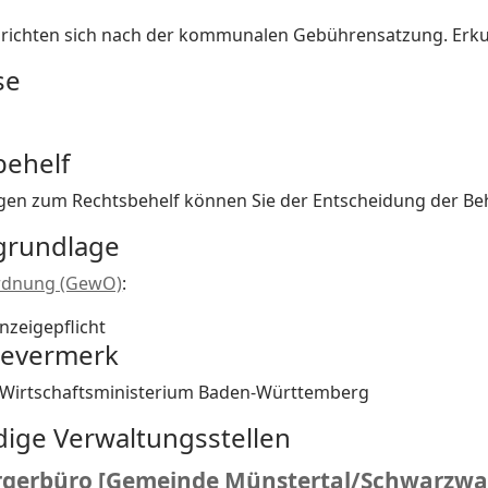
 richten sich nach der kommunalen Gebührensatzung. Erkund
se
behelf
en zum Rechtsbehelf können Sie der Entscheidung der B
grundlage
dnung (GewO)
:
Anzeigepflicht
bevermerk
Wirtschaftsministerium Baden-Württemberg
dige Verwaltungsstellen
gerbüro [Gemeinde Münstertal/Schwarzwa