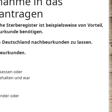
fnahme in das
eantragen
 Sterberegister ist beispielsweise von Vorteil,
eurkunde benötigen.
d in Deutschland nachbeurkunden zu lassen.
rbeurkunden.
esessen oder
gehalten und war
änder oder