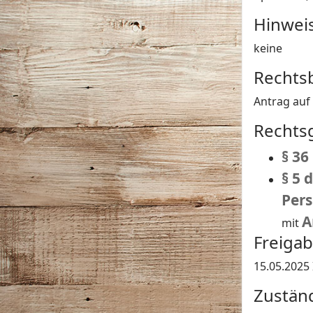
Hinwei
keine
Rechts
Antrag auf
Rechts
§ 36
§ 5 
Per
A
mit
Freiga
15.05.2025
Zustän