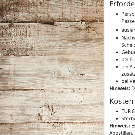
Erforde
Perso
Passe
auslä
Nachw
Schei
Gebur
bei E
bei A
zusät
bei V
Hinweis:
D
Kosten
EUR 8
Sterb
Hinweis:
E
Apostillen