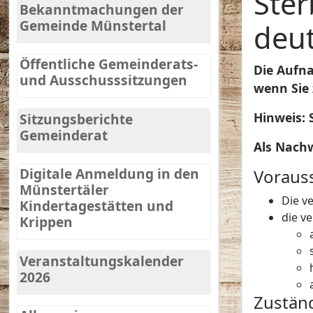
Ster
Bekanntmachungen der
Gemeinde Münstertal
deut
Öffentliche Gemeinderats-
Die Aufna
und Ausschusssitzungen
wenn Sie
Hinweis:
S
Sitzungsberichte
Gemeinderat
Als Nachw
Digitale Anmeldung in den
Voraus
Münstertäler
Die v
Kindertagestätten und
die v
Krippen
Veranstaltungskalender
2026
Zuständ