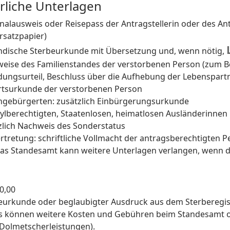
rliche Unterlagen
nalausweis oder Reisepass der Antragstellerin oder des An
rsatzpapier)
ndische Sterbeurkunde mit Übersetzung und, wenn nötig,
eise des Familienstandes der verstorbenen Person (zum Be
dungsurteil, Beschluss über die Aufhebung der Lebenspart
tsurkunde der verstorbenen Person
ingebürgerten: zusätzlich Einbürgerungsurkunde
sylberechtigten, Staatenlosen, heimatlosen Ausländerinnen
zlich Nachweis des Sonderstatus
ertretung: schriftliche Vollmacht der antragsberechtigten 
as Standesamt kann weitere Unterlagen verlangen, wenn di
0,00
eurkunde oder beglaubigter Ausdruck aus dem Sterberegist
s können weitere Kosten und Gebühren beim Standesamt ode
, Dolmetscherleistungen).