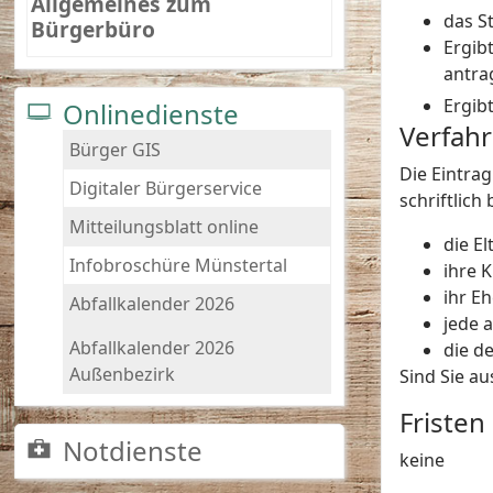
Allgemeines zum
das S
Bürgerbüro
Ergib
antra
Ergib
Onlinedienste
Verfah
Bürger GIS
Die Eintra
Digitaler Bürgerservice
schriftlich
Mitteilungsblatt online
die E
Infobroschüre Münstertal
ihre 
ihr E
Abfallkalender 2026
jede 
Abfallkalender 2026
die d
Außenbezirk
Sind Sie au
Fristen
Notdienste
keine