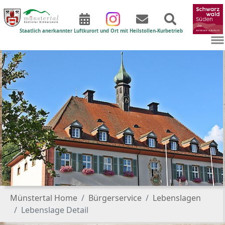
Staatlich anerkannter Luftkurort und Ort mit Heilstollen-Kurbetrieb
Zum Hauptinhalt springen
Sie sind hier:
Münstertal Home
Bürgerservice
Lebenslagen
Lebenslage Detail