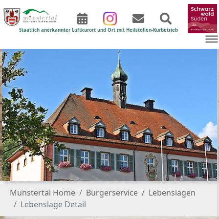
Staatlich anerkannter Luftkurort und Ort mit Heilstollen-Kurbetrieb
Zum Hauptinhalt springen
Sie sind hier:
Münstertal Home
Bürgerservice
Lebenslagen
Lebenslage Detail