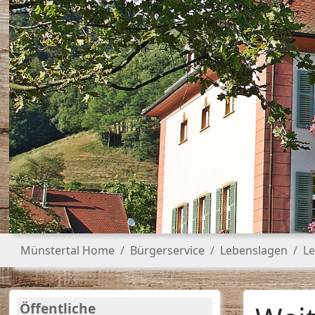
Sie sind hier:
Münstertal Home
Bürgerservice
Lebenslagen
Le
Öffentliche