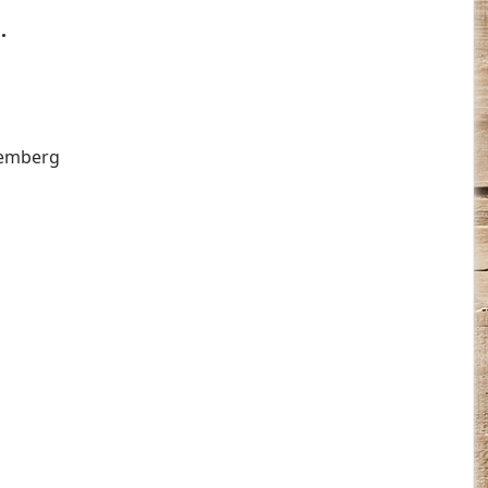
.
temberg