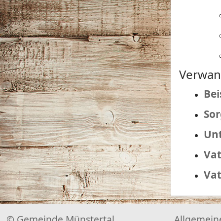
Verwan
Bei
So
Unt
Vat
Vat
© Gemeinde Münstertal
Allgemein