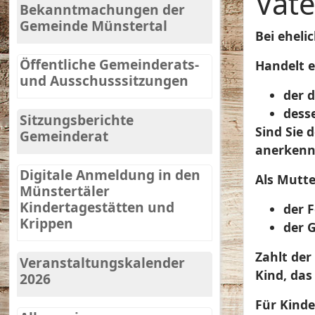
Vate
Bekanntmachungen der
Gemeinde Münstertal
Bei eheli
Öffentliche Gemeinderats-
Handelt e
und Ausschusssitzungen
der 
desse
Sitzungsberichte
Sind Sie 
Gemeinderat
anerkenn
Digitale Anmeldung in den
Als Mutte
Münstertäler
Kindertagestätten und
der F
Krippen
der 
Zahlt der
Veranstaltungskalender
Kind, das
2026
Für Kinde