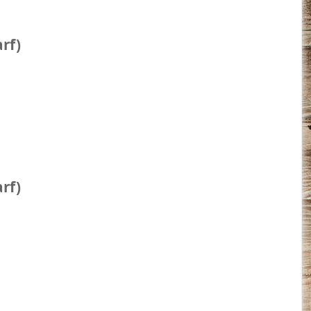
rf)
rf)