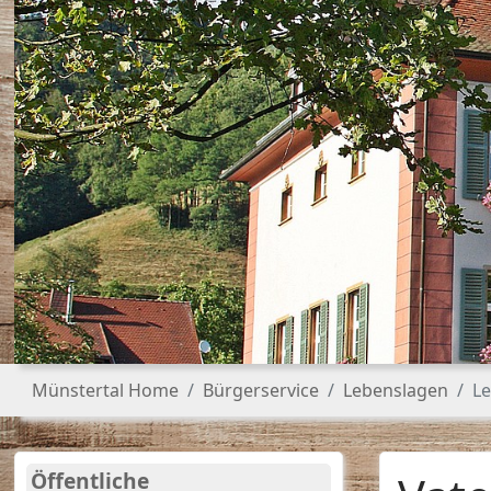
Sie sind hier:
Münstertal Home
Bürgerservice
Lebenslagen
Le
Öffentliche