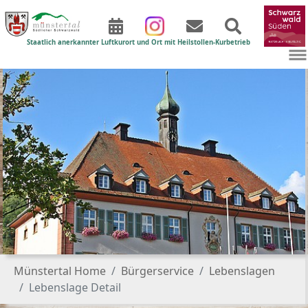
Staatlich anerkannter Luftkurort und Ort mit Heilstollen-Kurbetrieb
Zum Hauptinhalt springen
Sie sind hier:
Münstertal Home
Bürgerservice
Lebenslagen
Lebenslage Detail