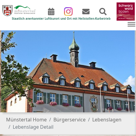
Staatlich anerkannter Luftkurort und Ort mit Heilstollen-Kurbetrieb
Zum Hauptinhalt springen
Sie sind hier:
Münstertal Home
Bürgerservice
Lebenslagen
Lebenslage Detail