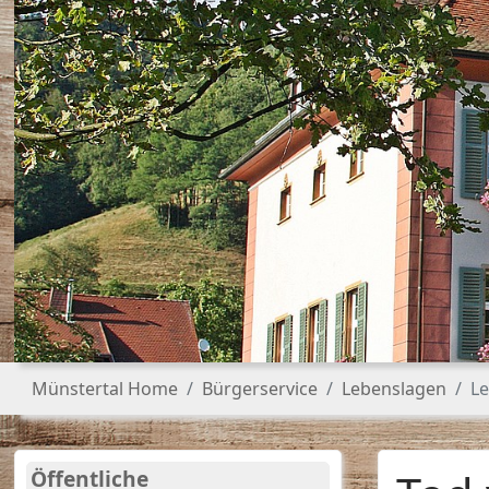
Sie sind hier:
Münstertal Home
Bürgerservice
Lebenslagen
Le
Öffentliche