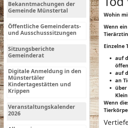
Tod 
Bekanntmachungen der
Gemeinde Münstertal
Wohin mi
Öffentliche Gemeinderats-
Wenn ein 
und Ausschusssitzungen
Tierärzti
Einzelne 
Sitzungsberichte
Gemeinderat
auf 
öffe
Digitale Anmeldung in den
auf 
Münstertäler
an T
Kindertagestätten und
über
Krippen
Klei
Wenn dies
Veranstaltungskalender
Tierkörpe
2026
Vertie