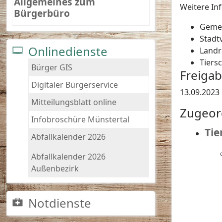
Allgemeines zum
Weitere In
Bürgerbüro
Geme
Stadt
Onlinedienste
Landr
Tiers
Bürger GIS
Freiga
Digitaler Bürgerservice
13.09.2023
Mitteilungsblatt online
Zugeor
Infobroschüre Münstertal
Tie
Abfallkalender 2026
Abfallkalender 2026
Außenbezirk
Notdienste