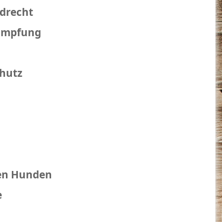
ndrecht
kämpfung
chutz
hen Hunden
e