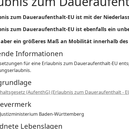
ubnis zum Daueraufent
bnis zum Daueraufenthalt-EU ist mit der Niederlas
bnis zum Daueraufenthalt-EU ist ebenfalls ein unbef
t aber ein größeres Maß an Mobilität innerhalb de
fende Informationen
setzungen für eine Erlaubnis zum Daueraufenthalt-EU ent
ungserlaubnis.
grundlage
thaltsgesetz (AufenthG) (Erlaubnis zum Daueraufenthalt - E
bevermerk
 Justizministerium Baden-Württemberg
dnete Lebenslagen