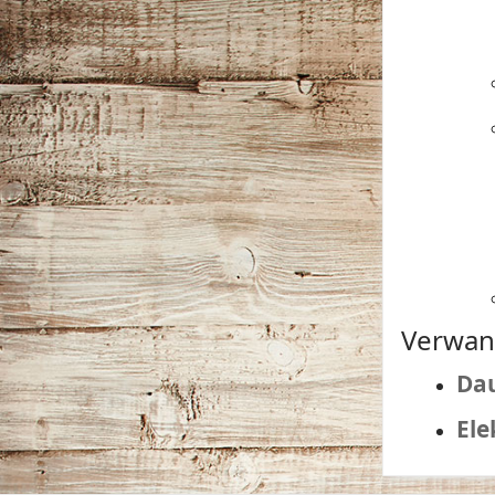
Verwan
Dau
Ele