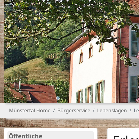
Sie sind hier:
Münstertal Home
Bürgerservice
Lebenslagen
Le
Öffentliche