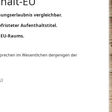
halt-EU
sungserlaubnis vergleichbar.
risteter Aufenthaltstitel.
s EU-Raums.
sprechen im Wesentlichen denjenigen der
U)