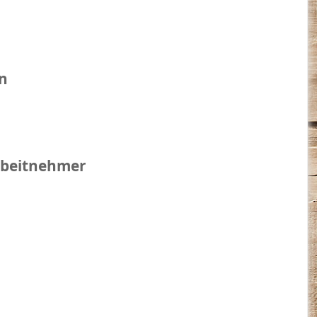
n
rbeitnehmer