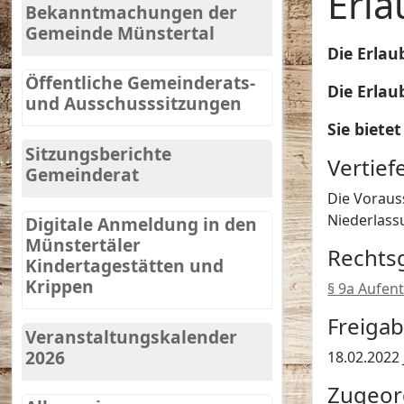
Erla
Bekanntmachungen der
Gemeinde Münstertal
Die Erlau
Öffentliche Gemeinderats-
Die Erlau
und Ausschusssitzungen
Sie biete
Sitzungsberichte
Vertie
Gemeinderat
Die Voraus
Niederlass
Digitale Anmeldung in den
Münstertäler
Rechts
Kindertagestätten und
Krippen
§ 9a Aufen
Freiga
Veranstaltungskalender
2026
18.02.2022
Zugeor